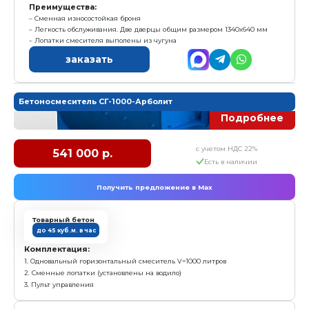
4. Блок дозаторов объемно-весовой
5. Дозатор цемента - весовой (до 300 кг)
6. Дозатор заполнителя - объемный (до 480л)
7. Проточный дозатор воды
8. Пульт управления
Характеристика:
Установленная мощность: 15 кВт
Масса: 1 650 кг
Гарантия: 1 год
Преимущества:
Сменная износостойкая броня
Легкость обслуживания. Дверца размером 1340х64
Лопатки смесителя выполены из чугуна
заказать