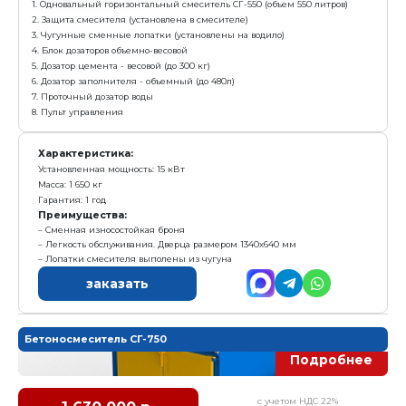
Бетоносмеситель СГ-350
с у
616 000 р.
Е
Получить предложение в Ma
Товарный бетон
до 10 куб.м. в час
Комплектация:
1. Одновальный горизонтальный смеситель СГ-350 (об
2. Защита смесителя (установлена в смесителе)