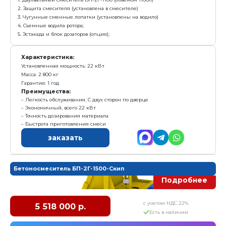
5. Дозатор цемента - весовой (до 500 кг)
6. Дозатор заполнителя - объемный (до 750л);
7. Проточный дозатор воды
8. Пульт управления
Характеристика:
Установленная мощность: 18,5 кВт
Масса: 2 000 кг
Гарантия: 1 год
Преимущества:
Сменная износостойкая броня
Легкость обслуживания. Две дверцы общим разме
Лопатки смесителя выполены из чугуна
заказать