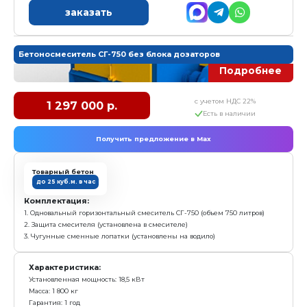
Бетоносмеситель СГ-550
с у
1 385 000 р.
Е
Получить предложение в Ma
Товарный бетон
до 15 куб.м. в час
Комплектация:
1. Одновальный горизонтальный смеситель СГ-550 (об
2. Защита смесителя (установлена в смесителе)
3. Чугунные сменные лопатки (установлены на води