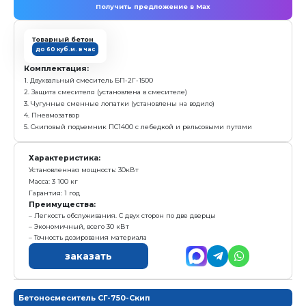
Бетоносмеситель СГ-750 без блока дозато
с у
1 297 000 р.
Е
Получить предложение в Ma
Товарный бетон
до 25 куб.м. в час
Комплектация:
1. Одновальный горизонтальный смеситель СГ-750 (о
2. Защита смесителя (установлена в смесителе)
3. Чугунные сменные лопатки (установлены на води