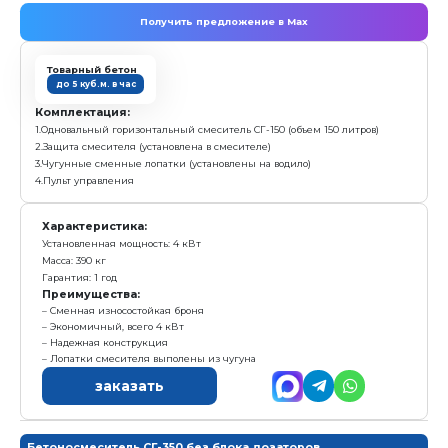
Масса: 180 кг
Гарантия: 1 год
Преимущества:
Стенки и днище смесителя защищены износосто
Экономичный, всего 4 кВт
Лопатки смесителя выполены из чугуна
заказать
Бетоносмеситель СГ-150
с у
375 000 р.
Е