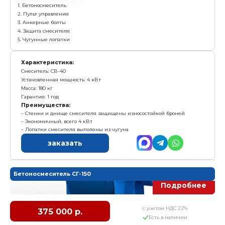
Е
Получить предложение в Ma
Товарный бетон
до 2 куб.м. в час
Комплектация:
1. Бетоносмеситель
2. Пульт управления
3. Анкерные болты
4. Защита смесителя
5. Чугунные лопатки
Характеристика:
Смеситель: СВ-40
Установленная мощность: 4 кВт