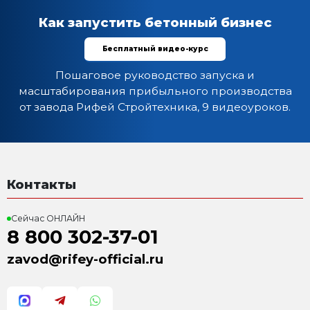
до 45 куб.м. в час
Комплектация:
1. Двухвальный смеситель БП-2Г-1100 (объемом 1100л)
2. Защита смесителя (установлена в смесителе)
3. Чугунные сменные лопатки (установлены на води
4. Съемные водила ротора;
5. Эстакада и блок дозаторов (опция);
Характеристика:
Установленная мощность: 22 кВт
Масса: 2 800 кг
Гарантия: 1 год
Преимущества:
Легкость обслуживания. С двух сторон по дверце
Экономичный, всего 22 кВт
Точность дозирования материала
Быстрота приготовления смеси