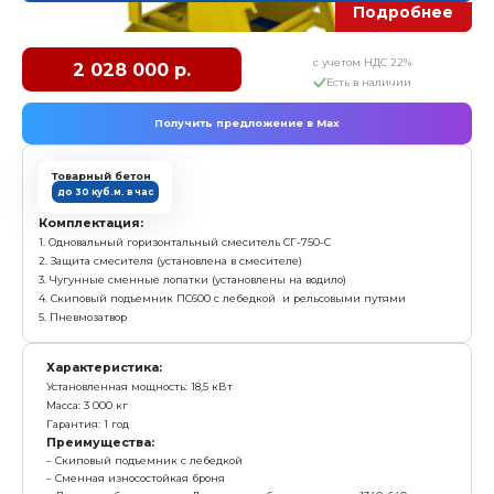
Характеристика:
Установленная мощность: 18,5 кВт
Масса: 1 800 кг
Гарантия: 1 год
Преимущества:
Сменная износостойкая броня
Легкость обслуживания. Две дверцы общим разме
Лопатки смесителя выполены из чугуна
заказать
Бетоносмеситель СГ-1000-Арболит
с у
541 000 р.