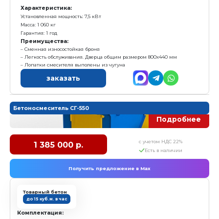
до 10 куб.м. в час
Комплектация:
1. Одновальный горизонтальный смеситель СГ-350 (об
2. Защита смесителя (установлена в смесителе)
3. Чугунные сменные лопатки (установлены на водил
4. Пульт управления
Характеристика:
Установленная мощность: 7,5кВт
Масса: 950кг
Гарантия: 1 год
Преимущества:
Сменная износостойкая броня
Легкость обслуживания. Дверца общим размером
Лопатки смесителя выполены из чугуна
заказать