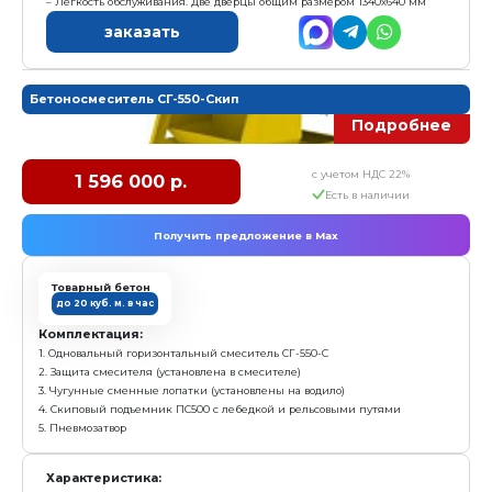
Е
Получить предложение в Ma
Товарный бетон
до 45 куб.м. в час
Комплектация:
1. Одновальный горизонтальный смеситель V=1000 л
2. Сменные лопатки (установлены на водило)
3. Пульт управления
Характеристика:
Установленная мощность: 7,5 кВт
Масса: 750 кг
Гарантия: 1 год
Преимущества: