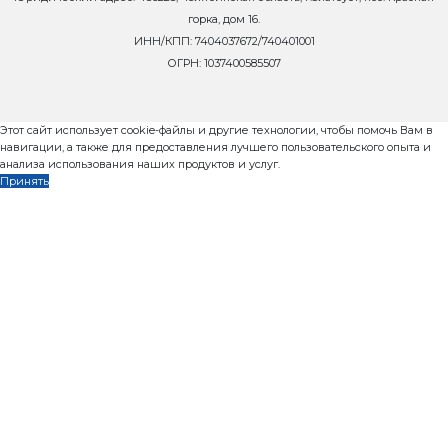
1. Двухвальный смеситель БП-2Г-1500
2. Защита смесителя (установлена в смесителе)
3. Чугунные сменные лопатки (установлены на водил
4. Пневмозатвор
5. Скиповый подъемник ПС1400 с лебедкой и рельс
Характеристика:
Установленная мощность: 30кВт
Масса: 3 100 кг
Гарантия: 1 год
Преимущества:
Легкость обслуживания. С двух сторон по две две
Экономичный, всего 30 кВт
Точность дозирования материала
заказать