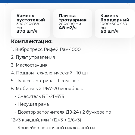
Камень
Плитка
Камень
пустотелый
тротуарная
бордюрный
390х190х188
200х100 мм
1000×300×150
мм
48 м2/ч
мм
370 шт/ч
60 шт/ч
Комплектация:
1. Вибропресс Рифей Рам-1000
2. Пульт управления
3. Маслостанция
4. Поддон технологический - 10 шт
5. Пуансон матрица - 1 комплект
6. Мобильный РБУ-20 моноблок:
- Смеситель БП-2Г-375
- Несущая рама
- Дозатор заполнителя ДЗ-24 ( 2 бункера по
12м3 каждый, или 1/12м3 + 2/6м3)
- Конвейер ленточный наклонный на