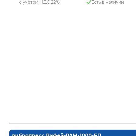
с учетом НДС 22%
Есть в наличии
вибропресс Рифей-РАМ-1000-БП