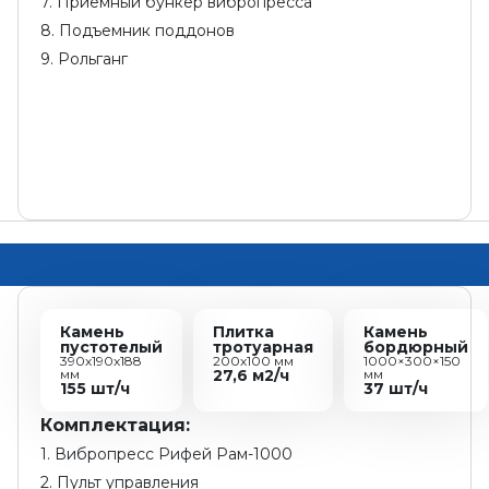
7. Приемный бункер вибропресса
8. Подъемник поддонов
9. Рольганг
Камень
Плитка
Камень
пустотелый
тротуарная
бордюрный
390х190х188
200х100 мм
1000×300×150
мм
27,6 м2/ч
мм
155 шт/ч
37 шт/ч
Комплектация:
1. Вибропресс Рифей Рам-1000
2. Пульт управления