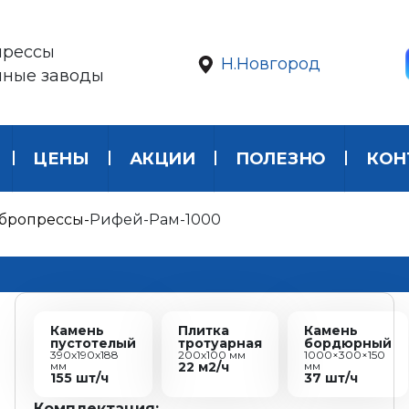
прессы
Н.Новгород
нные заводы
ЦЕНЫ
АКЦИИ
ПОЛЕЗНО
КОН
бропрессы
Рифей-Рам-1000
Камень
Плитка
Камень
пустотелый
тротуарная
бордюрный
390х190х188
200х100 мм
1000×300×150
мм
22 м2/ч
мм
155 шт/ч
37 шт/ч
Комплектация: