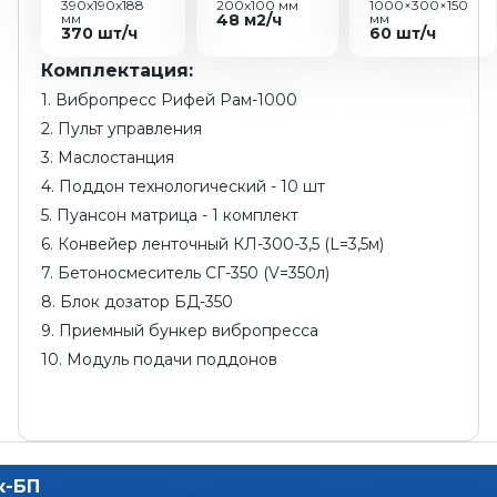
390х190х188
200х100 мм
1000×300×150
мм
48 м2/ч
мм
370 шт/ч
60 шт/ч
Комплектация:
1. Вибропресс Рифей Рам-1000
2. Пульт управления
3. Маслостанция
4. Поддон технологический - 10 шт
5. Пуансон матрица - 1 комплект
6. Конвейер ленточный КЛ-300-3,5 (L=3,5м)
7. Бетоносмеситель СГ-350 (V=350л)
8. Блок дозатор БД-350
9. Приемный бункер вибропресса
10. Модуль подачи поддонов
к-БП