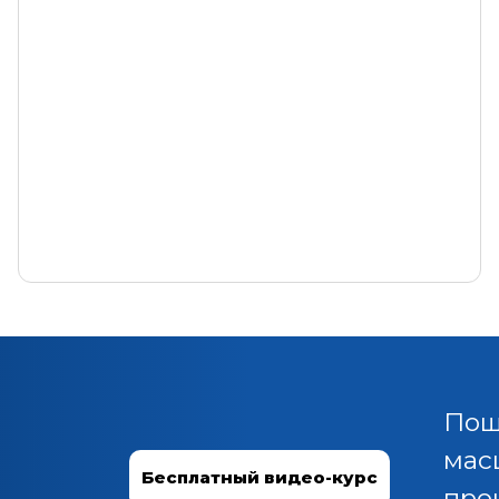
Пош
мас
Бесплатный видео-курс
про