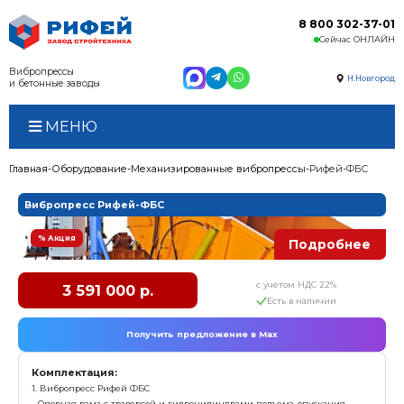
Вибропрессы
и бетонные заводы
МЕНЮ
Главная
Оборудование
Механизированные виброп
Вибропресс Рифей-ФБС
% Акция