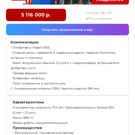
Характеристика:
Установленная мощность: 16,6 кВт, Производительн
(2,4м) = 15 шт/ч
Масса: 4 780 кг
Режим работы: полуавтоматический
Преимущества:
Самый бюджетный вибропресс для блоков ФБС
Простота в эксплуатации, адаптирован к любому 
квалификации рабочих
Производит все типы ФБС блоков: ФБС-3, ФБС-4, Ф
заказать
Вибропресс Рифей-ФБС-М
% Акция