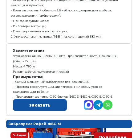
с у
3 591 000 р.
Е
Получить предложение в Ma
Комплектация:
1. Вибропресс Рифей ФБС
- Опорная рама с траверсой и гидроцилиндрами под
матрицы и пуансона;
- Ковш загрузочный объемом 2,6 куб.м, с гидроприво
встряхивателями (вибраторами);
- Привод ведущих колес;
- Вибраторы матрицы;
- Пульт управления и маслостанция;
2. Универсальная матрица ПФБ-1 (высота изделий 58