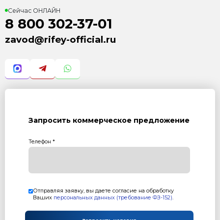
Характеристика:
Установленная мощность: 17,4 кВт Производительно
(2,4м) = 20 шт/ч
Масса: 6800 кг
Режим работы: полуавтоматический
Преимущества:
Минимальный "Человеческий фактор"
Максимальная производительность
Производит все типы ФБС блоков: ФБС-3, ФБС-4, Ф
Высокое качество получаемой продукции
заказать