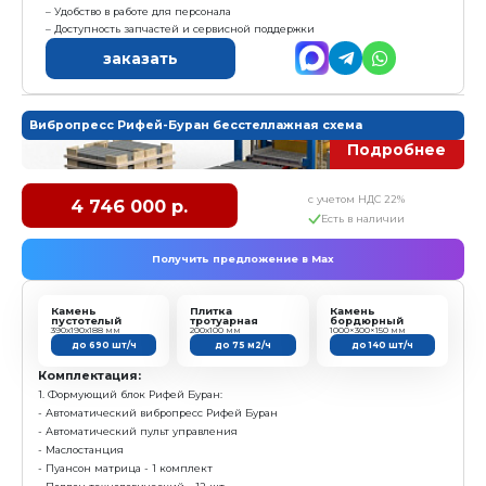
- Модуль подачи поддонов
- Рольганг
- Траверса
- Стеллаж - 1 шт
Характеристика:
Размер формовочного поля: 1000х500 мм
Размер технологического поддона: 1150х600х40 мм
Высота формуемых изделий: 30...250 мм
Установленная мощность: 22 кВт
Масса: 5 600 кг
Режим работы: автоматический
Преимущества:
Высокая производительность и надежность обору
Разнообразие выпускаемой продукции
Гибкость и возможность масштабирования оборуд
Простота эксплуатации и обучения персонала
Удобство в работе для персонала