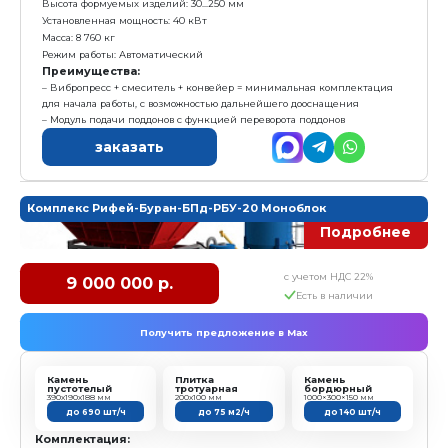
Размер формовочного поля: 1000х500 мм
Размер технологического поддона: 1150х600х40 мм
Высота формуемых изделий: 30...250 мм
Установленная мощность: 26 кВт
Масса: 5 900 кг
Режим работы: автоматический
Преимущества:
Высокая рентабельность
Низкие затраты на организацию производства
Эффективное использование цеха и пропарочной
Применение современных технических решени
Гибкость и возможность масштабирования оборуд
Высокая производительность и надежность обору
заказать
Линия Рифей-Буран-5.0-750