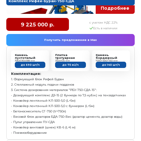
- Смеситель БП-2Г-375
- Несущая рама
- Дозатор заполнителя ДЗ-24 ( 2 бункера по 12м3 ка
2/6м3)
- Конвейер ленточный наклонный на тензодатчик
- Дозатор цемента ДЦ - 150 (до 150кг)
- Дозатор воды проточный ДП-400
- Насос для подачи воды
- Пульт с системой автоматического управления П
(режим работы «одна кнопка»)
- Конвейер винтовой (шнек) КВ-3 (L=3м)
- Пневмооборудование, Компрессор
Характеристика:
Размер формовочного поля: 1000х500 мм
Размер технологического поддона: 1150х600х40 мм
Высота формуемых изделий: 30...250 мм