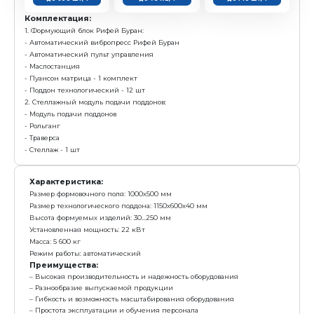
с у
3 999 000 р.
Е
Получить предложение в Ma
Камень
Плитка
пустотелый
тротуарная
390х190х188 мм
200х100 мм
до 690 шт/ч
до 75 м2/ч
Комплектация:
1. Формующий блок Рифей Буран:
- Автоматический вибропресс Рифей Буран
- Автоматический пульт управления
- Маслостанция
- Пуансон матрица - 1 комплект
- Поддон технологический - 12 шт
2. Стеллажный модуль подачи поддонов: