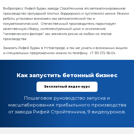
Комплектация:
1. Формующий блок Рифей Буран
2. Стеллажный модуль подачи поддонов
3. Система дозирования материалов "РБУ-750-СДА-15"
- Дозирующий комплекс ДЗ-15 (2 бункера по 7,5 куб.м
- Конвейер ленточный КЛ-500-5,0 (L=5м)
- Конвейер ленточный КЛ-500-5,0 с бункером (L=5м)
- Бетоносмеситель СГ-750 (V=750л)
- Весовой блок дозаторов БДА-750-Вес (дозатор цемен
- Пульт управления ПУ-СДА
- Конвейер винтовой (шнек) КВ-6 (L=6 м)
- Пневмооборудование
Характеристика:
Размер формовочного поля: 1000х500 мм
Размер технологического поддона: 1150х600х40 мм
Высота формуемых изделий: 30...250 мм
Установленная мощность: 66,75 кВт