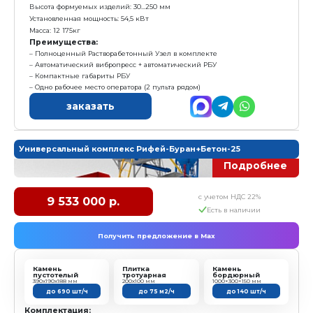
- Пневмооборудование
Характеристика:
Размер формовочного поля: 1000х500 мм
Размер технологического поддона: 1150х600х40 мм
Высота формуемых изделий: 30...250 мм
Установленная мощность: 70,75 кВт
Масса: 13 020кг
Преимущества:
Полноценный Растворабетонный Узел в комплек
Автоматический вибропресс + автоматический РБ
Одно рабочее место оператора (2 пульта рядом)
Высокая рентабельность
Низкие затраты на организацию производства
Эффективное использование цеха и пропарочной
Гибкость и возможность масштабирования оборуд
Простота эксплуатации и обучения персонала