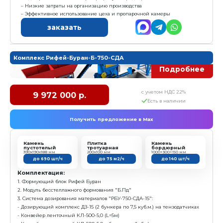
4. Конвейер ленточный КЛ-500-5,0 (L=5м)
Характеристика:
Размер формовочного поля: 1000х500 мм
Размер технологического поддона: 1150х600х40 мм
Высота формуемых изделий: 30...250 мм
Установленная мощность: 40 кВт
Масса: 8 760 кг
Режим работы: Автоматический
Преимущества:
Вибропресс + смеситель + конвейер = минималь
для начала работы, с возможностью дальнейшего д
Модуль подачи поддонов с функцией переворота 
заказать