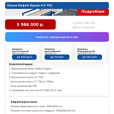
Комплектация:
1. Формующий блок Рифей Буран:
- Автоматический вибропресс Рифей Буран
- Автоматический пульт управления
- Маслостанция
- Пуансон матрица - 1 комплект
- Поддон технологический - 12 шт
2. Модуль бесстеллажного формования "Б.Пд":
- Модуль подачи поддонов с кассетой
- Подъемник поддонов "Пд" (2 поддона в ряду)
- Пульт управления автомат
- Электрооборудование
- Маслостанция подъемника
Характеристика: