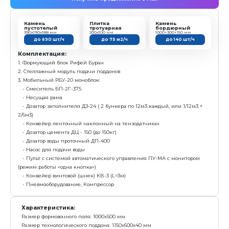
Получить предложение в Ma
Камень
Плитка
пустотелый
тротуарная
390х190х188 мм
200х100 мм
до 690 шт/ч
до 75 м2/ч
Комплектация:
1. Формующий блок Рифей Буран
2. Модуль бесстеллажного формования "Б.Пд"
3. Система дозирования материалов "РБУ-750-СДА-15"
- Дозирующий комплекс ДЗ-15 (2 бункера по 7,5 куб.м
- Конвейер ленточный КЛ-500-5,0 (L=5м)
- Конвейер ленточный КЛ-500-5,0 с бункером (L=5м)
- Бетоносмеситель СГ-750 (V=750л)
- Весовой блок дозаторов БДА-750-Вес (дозатор цемен
- Пульт управления ПУ-СДА
- Конвейер винтовой (шнек) КВ-6 (L=6 м)