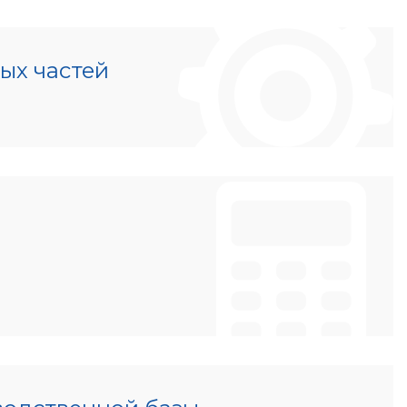
ых частей
u