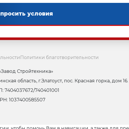
льности
Политики благотворительности
Завод Стройтехника»
кая область, г.Златоуст, пос. Красная горка, дом 16.
: 7404037672/740401001
РН: 1037400585507
огии, чтобы помочь Вам в навигации, а также для п