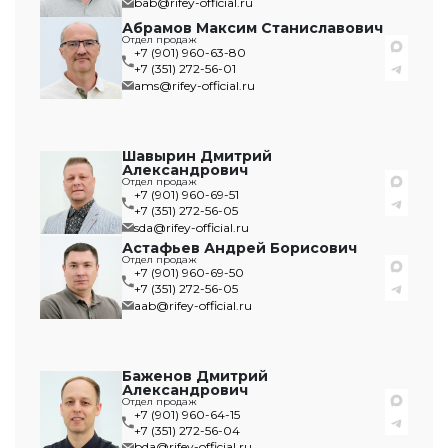
bab@rifey-official.ru
Абрамов Максим Станиславович
Отдел продаж
+7 (901) 960-63-80
+7 (351) 272-56-01
ams@rifey-official.ru
Шавырин Дмитрий
Александрович
Отдел продаж
+7 (901) 960-69-51
+7 (351) 272-56-05
sda@rifey-official.ru
Астафьев Андрей Борисович
Отдел продаж
+7 (901) 960-69-50
+7 (351) 272-56-05
aab@rifey-official.ru
Баженов Дмитрий
Александрович
Отдел продаж
+7 (901) 960-64-15
+7 (351) 272-56-04
bda@rifey-official.ru