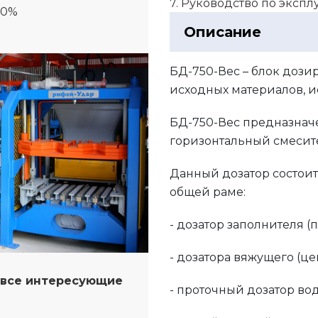
7. Руководство по эксп
00%
Описание
БД-750-Вес – блок дози
исходных материалов, и
БД-750-Вес предназнач
горизонтальный смесит
Данный дозатор состоит
общей раме:
- дозатор заполнителя (п
- дозатора вяжущего (це
а все интересующие
- проточный дозатор во