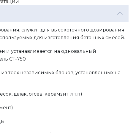
луатации
рования, служит для высокоточного дозирования
спользуемых для изготовления бетонных смесей.
ен и устанавливается на одновальный
ель СГ-750
 из трех независимых блоков, установленных на
есок, шлак, отсев, керамзит и т.п)
мент)
ды