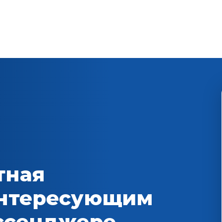
тная
интересующим
ессенджере