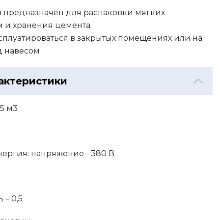
в предназначен для распаковки мягких
 и хранения цемента.
сплуатироваться в закрытых помещениях или на
д навесом
актеристики
,5 м3
.
ергия: напряжение - 380 В .
 – 0,5