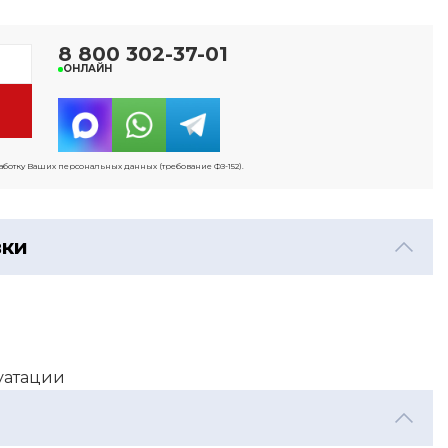
8 800 302-37-01
ОНЛАЙН
работку Ваших персональных данных (требование ФЗ-152).
вки
луатации