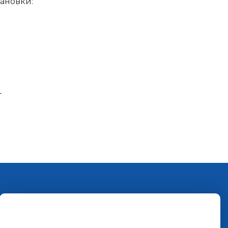
ановки:
г