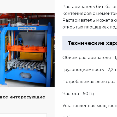
Растариватель биг-бэго
контейнеров с цементом
Растариватель может эк
открытых площадках по
Технические хар
Объем растаривателя - 1
Грузоподъемность - 2,2 т
Потребляемая электроэн
Частота – 50 Гц
а все интересующие
Установленная мощность