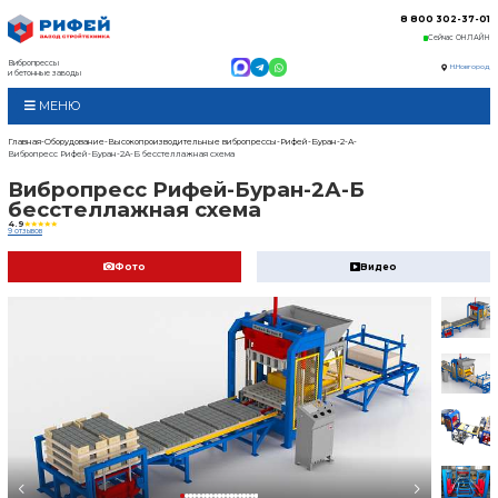
Вибропрессы
и бетонные заводы
МЕНЮ
Главная
Оборудование
Высокопроизводительные в
Вибропресс Рифей-Буран-2А-Б бесстеллажная схем
Вибропресс Рифей
бесстеллажная сх
4.9