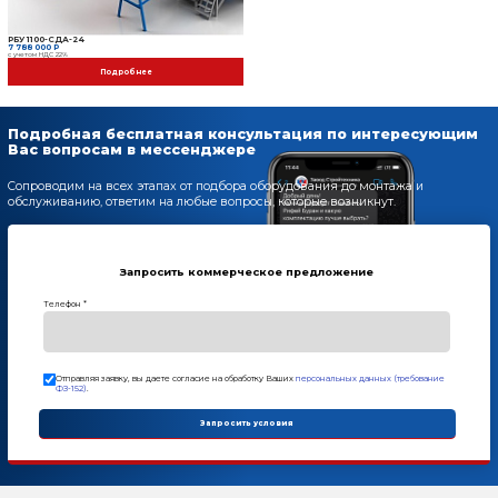
Дополнительные опции
РБУ 1100-СДА-24
7 788 000 Р
с учетом НДС 22%
Модуль цветного слоя
474 000 Р
с учетом НДС 22%
Автоматическая систем
5 005 000 Р
с учетом НДС 22%