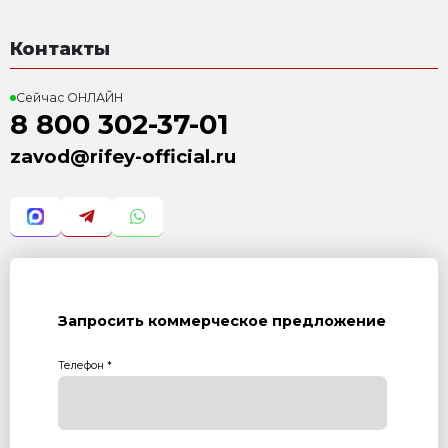
Система бесстелажного
3 526 000 Р
с учетом НДС 22%
Силос цемента СЦ-26
645 000 Р
с учетом НДС 22%