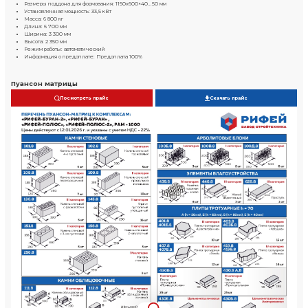
Камень пустотелый
390х190х188 мм
800..850шт/ч