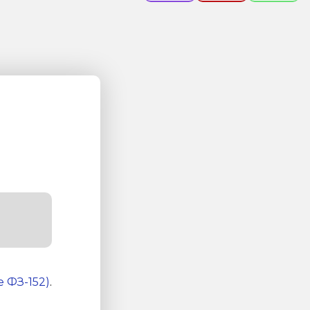
 ФЗ-152)
.