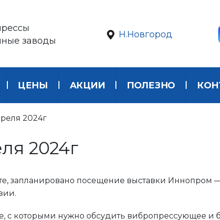
прессы
Н.Новгород
нные заводы
ЦЕНЫ
АКЦИИ
ПОЛЕЗНО
КОН
преля 2024г
еля 2024г
енте, запланировано посещение выставки Иннопром 
зии.
не, с которыми нужно обсудить вибропрессующее и