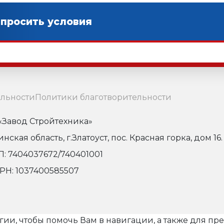
льности
Политики благотворительности
Завод Стройтехника»
кая область, г.Златоуст, пос. Красная горка, дом 16.
: 7404037672/740401001
РН: 1037400585507
огии, чтобы помочь Вам в навигации, а также для п