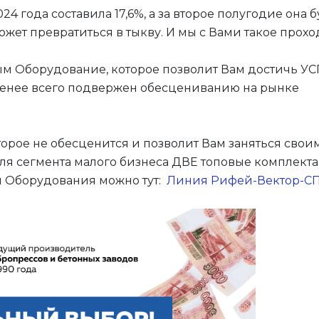
года составила 17,6%, а за второе полугодие она б
может превратиться в тыкву. И мы с Вами такое про
м Оборудование, которое позволит Вам достичь У
 менее всего подвержен обесцениванию на рынке
оторое не обесценится и позволит Вам заняться сво
для сегмента малого бизнеса ДВЕ топовые комплект
и Оборудования можно тут:
Линия Рифей-Вектор-СП-