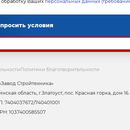
а обработку Ваших
персональных данных (требование
льности
Политики благотворительности
Завод Стройтехника»
кая область, г.Златоуст, пос. Красная горка, дом 16.
: 7404037672/740401001
РН: 1037400585507