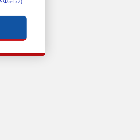
 ФЗ-152)
.