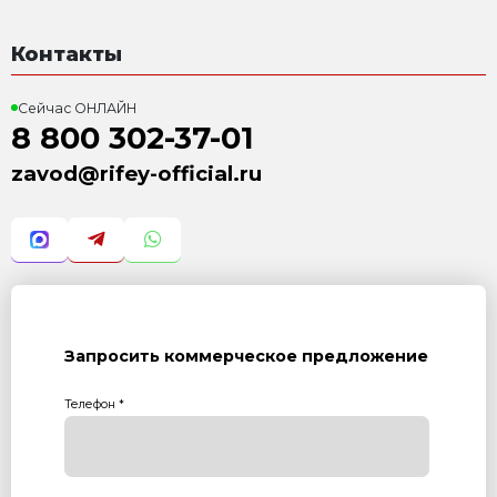
Стенд Завода Стройтехника №21.
Все подробности у Сергея Ковшевникова
+7 919 347-71-80
e-mail:
672292@mail.ru
тел/ф.:
+7 (351) 365-00-92
Возврат к списку статей