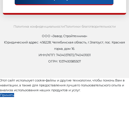
8 800 302-37-01
zavod@rifey-official.ru
Запросить коммерческое пр
Телефон
*