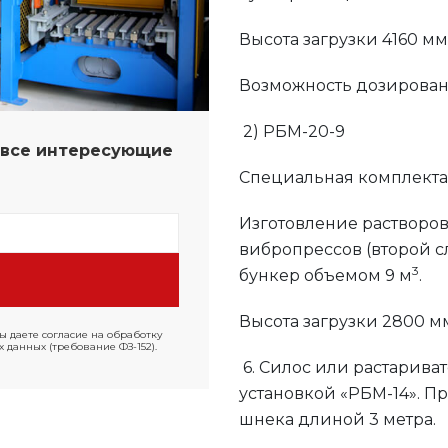
Высота загрузки 4160 м
Возможность дозирован
2) РБМ-20-9
а все интересующие
Специальная комплекта
Изготовление растворов
вибропрессов (второй с
3
бункер объемом 9 м
.
Высота загрузки 2800 м
ы даете согласие на обработку
 данных (требование ФЗ-152).
6. Силос или растарива
установкой «РБМ-14». Пр
шнека длиной 3 метра.