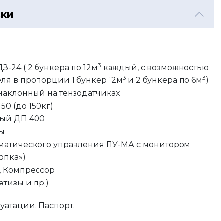
вки
3
З-24 ( 2 бункера по 12м
каждый, с возможностью
3
3
еля в пропорции 1 бункер 12м
и 2 бункера по 6м
)
наклонный на тензодатчиках
150 (до 150кг)
ный ДП 400
ды
томатического управления ПУ-МА с монитором
опка»)
, Компрессор
етизы и пр.)
луатации. Паспорт.