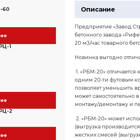
Описание
-60
Предприятие «Завод Ст
бетонного завода «Риф
нее
20 м3/час товарного бето
РЦ-1
Новинка выгодно отлич
1. «РБМ-20» отличается
одним 20-ти футовым к
позволяет уменьшить вр
может самостоятельно 
нее
монтажу/демонтажу и п
РЦ-2
2. «РБМ-20» может исп
(выгрузка производится 
жестких смесей (выгруз
нее