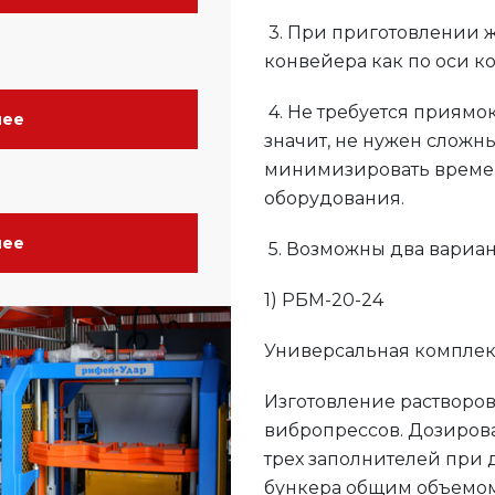
3. При приготовлении ж
конвейера как по оси ко
4. Не требуется приямо
нее
значит, не нужен сложн
минимизировать времен
оборудования.
нее
5. Возможны два вариан
1) РБМ-20-24
Универсальная комплек
Изготовление растворов
вибропрессов. Дозиров
трех заполнителей при
бункера общим объемом