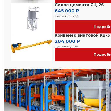
Силос цемента СЦ-26
645 000 Р
с учетом НДС 22%
Подроб
Конвейер винтовой КВ-3
204 000 Р
с учетом НДС 22%
Подроб